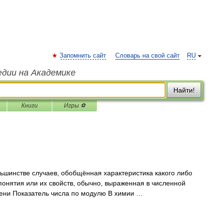
Запомнить сайт
Словарь на свой сайт
RU
едии на Академике
Найти!
Книги
Игры ⚽
ьшинстве случаев, обобщённая характеристика какого либо
 понятия или их свойств, обычно, выраженная в численной
пени Показатель числа по модулю В химии …