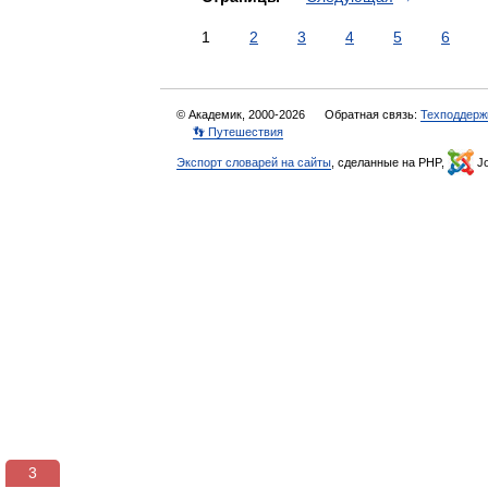
1
2
3
4
5
6
© Академик, 2000-2026
Обратная связь:
Техподдерж
👣 Путешествия
Экспорт словарей на сайты
, сделанные на PHP,
Jo
3