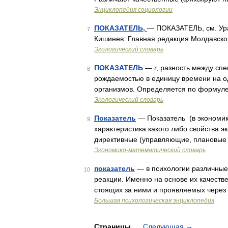
Энциклопедия социологии
ПОКАЗАТЕЛЬ,
— ПОКАЗАТЕЛЬ, см. Ура
7
Кишинев: Главная редакция Молдавско
Экологический словарь
ПОКАЗАТЕЛЬ
— r, разность между спе
8
рождаемостью в единицу времени на о
организмов. Определяется по формуле:
Экологический словарь
Показатель
— Показатель (в экономике)
9
характеристика какого либо свойства э
директивные (управляющие, плановые 
Экономико-математический словарь
показатель
— в психологии различные
10
реакции. Именно на основе их качестве
стоящих за ними и проявляемых через 
Большая психологическая энциклопедия
Страницы
Следующая
→