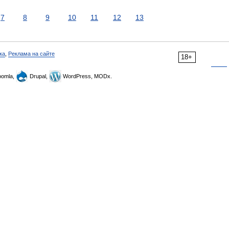
7
8
9
10
11
12
13
ка
,
Реклама на сайте
18+
omla,
Drupal,
WordPress, MODx.