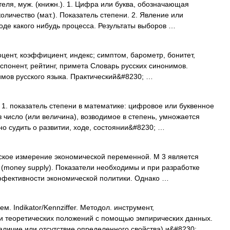
ля, муж. (книжн.). 1. Цифра или буква, обозначающая
оличество (мат.). Показатель степени. 2. Явление или
ходе какого нибудь процесса. Результаты выборов …
цент, коэффициент, индекс; симптом, барометр, бонитет,
кспонент, рейтинг, примета Словарь русских синонимов.
имов русского языка. Практический&#8230; …
1. показатель степени в математике: цифровое или буквенное
 число (или величина), возводимое в степень, умножается
но судить о развитии, ходе, состоянии&#8230; …
еское измерение экономической переменной. М 3 является
(money supply). Показатели необходимы и при разработке
эффективности экономической политики. Однако …
нем. Indikator/Kennziffer. Методол. инструмент,
и теоретических положений с помощью эмпирических данных.
личие или отсутствие определенного свойства) и&#8230; …