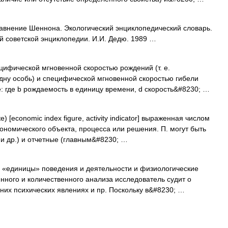
внение Шеннона. Экологический энциклопедический словарь.
й советской энциклопедии. И.И. Дедю. 1989 …
цифической мгновенной скоростью рождений (т. е.
дну особь) и специфической мгновенной скоростью гибели
 где b рождаемость в единицу времени, d скорость&#8230; …
 [economic index figure, activity indicator] выраженная числом
кономического объекта, процесса или решения. П. могут быть
и др.) и отчетные (главным&#8230; …
 «единицы» поведения и деятельности и физиологические
нного и количественного анализа исследователь судит о
них психических явлениях и пр. Поскольку в&#8230; …