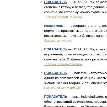
ПОКАЗАТЕЛЬ
— ПОКАЗАТЕЛЬ, показате
2
степень, в которую возводится данное к
событие, по которому можно судить о 
Толковый словарь Ушакова
показатель
— пропорция, степень, про
3
норматив, признак, смертность, знак, э
показатель см. признак Словарь синон
Словарь синонимов
ПОКАЗАТЕЛЬ
— ПОКАЗАТЕЛЬ, я, муж. 
4
выражение, показывающее, сколько раз
само на себя. 2. Данные, по к рым мож
Толковый словарь Ожегова
ПОКАЗАТЕЛЬ
— (indicator) Статистич
5
одним из показателей денежной массы 
экономической теории, и при оценке 
Словарь бизнес-терминов
ПОКАЗАТЕЛЬ
— англ. index/indicator; 
6
обеспечивающий возможность проверк
Различают качественные (фиксируют на